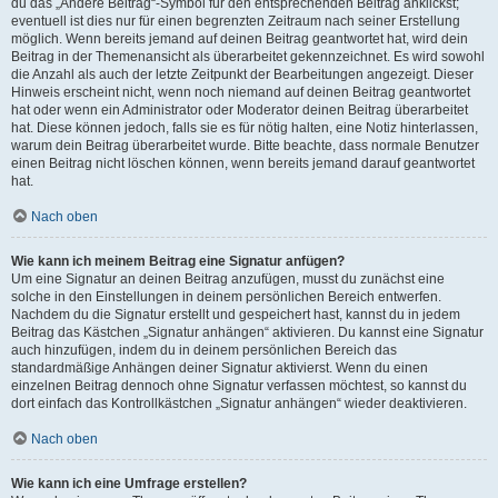
du das „Ändere Beitrag“-Symbol für den entsprechenden Beitrag anklickst;
eventuell ist dies nur für einen begrenzten Zeitraum nach seiner Erstellung
möglich. Wenn bereits jemand auf deinen Beitrag geantwortet hat, wird dein
Beitrag in der Themenansicht als überarbeitet gekennzeichnet. Es wird sowohl
die Anzahl als auch der letzte Zeitpunkt der Bearbeitungen angezeigt. Dieser
Hinweis erscheint nicht, wenn noch niemand auf deinen Beitrag geantwortet
hat oder wenn ein Administrator oder Moderator deinen Beitrag überarbeitet
hat. Diese können jedoch, falls sie es für nötig halten, eine Notiz hinterlassen,
warum dein Beitrag überarbeitet wurde. Bitte beachte, dass normale Benutzer
einen Beitrag nicht löschen können, wenn bereits jemand darauf geantwortet
hat.
Nach oben
Wie kann ich meinem Beitrag eine Signatur anfügen?
Um eine Signatur an deinen Beitrag anzufügen, musst du zunächst eine
solche in den Einstellungen in deinem persönlichen Bereich entwerfen.
Nachdem du die Signatur erstellt und gespeichert hast, kannst du in jedem
Beitrag das Kästchen „Signatur anhängen“ aktivieren. Du kannst eine Signatur
auch hinzufügen, indem du in deinem persönlichen Bereich das
standardmäßige Anhängen deiner Signatur aktivierst. Wenn du einen
einzelnen Beitrag dennoch ohne Signatur verfassen möchtest, so kannst du
dort einfach das Kontrollkästchen „Signatur anhängen“ wieder deaktivieren.
Nach oben
Wie kann ich eine Umfrage erstellen?