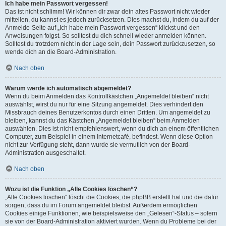
Ich habe mein Passwort vergessen!
Das ist nicht schlimm! Wir können dir zwar dein altes Passwort nicht wieder
mitteilen, du kannst es jedoch zurücksetzen. Dies machst du, indem du auf der
Anmelde-Seite auf „Ich habe mein Passwort vergessen“ klickst und den
Anweisungen folgst. So solltest du dich schnell wieder anmelden können.
Solltest du trotzdem nicht in der Lage sein, dein Passwort zurückzusetzen, so
wende dich an die Board-Administration.
Nach oben
Warum werde ich automatisch abgemeldet?
Wenn du beim Anmelden das Kontrollkästchen „Angemeldet bleiben“ nicht
auswählst, wirst du nur für eine Sitzung angemeldet. Dies verhindert den
Missbrauch deines Benutzerkontos durch einen Dritten. Um angemeldet zu
bleiben, kannst du das Kästchen „Angemeldet bleiben“ beim Anmelden
auswählen. Dies ist nicht empfehlenswert, wenn du dich an einem öffentlichen
Computer, zum Beispiel in einem Internetcafé, befindest. Wenn diese Option
nicht zur Verfügung steht, dann wurde sie vermutlich von der Board-
Administration ausgeschaltet.
Nach oben
Wozu ist die Funktion „Alle Cookies löschen“?
„Alle Cookies löschen“ löscht die Cookies, die phpBB erstellt hat und die dafür
sorgen, dass du im Forum angemeldet bleibst. Außerdem ermöglichen
Cookies einige Funktionen, wie beispielsweise den „Gelesen“-Status – sofern
sie von der Board-Administration aktiviert wurden. Wenn du Probleme bei der