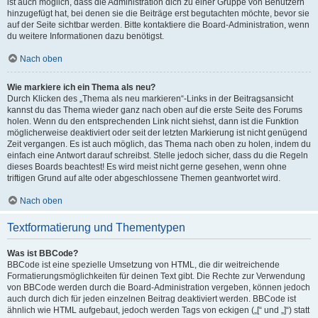
ist auch möglich, dass die Administration dich zu einer Gruppe von Benutzern
hinzugefügt hat, bei denen sie die Beiträge erst begutachten möchte, bevor sie
auf der Seite sichtbar werden. Bitte kontaktiere die Board-Administration, wenn
du weitere Informationen dazu benötigst.
Nach oben
Wie markiere ich ein Thema als neu?
Durch Klicken des „Thema als neu markieren“-Links in der Beitragsansicht
kannst du das Thema wieder ganz nach oben auf die erste Seite des Forums
holen. Wenn du den entsprechenden Link nicht siehst, dann ist die Funktion
möglicherweise deaktiviert oder seit der letzten Markierung ist nicht genügend
Zeit vergangen. Es ist auch möglich, das Thema nach oben zu holen, indem du
einfach eine Antwort darauf schreibst. Stelle jedoch sicher, dass du die Regeln
dieses Boards beachtest! Es wird meist nicht gerne gesehen, wenn ohne
triftigen Grund auf alte oder abgeschlossene Themen geantwortet wird.
Nach oben
Textformatierung und Thementypen
Was ist BBCode?
BBCode ist eine spezielle Umsetzung von HTML, die dir weitreichende
Formatierungsmöglichkeiten für deinen Text gibt. Die Rechte zur Verwendung
von BBCode werden durch die Board-Administration vergeben, können jedoch
auch durch dich für jeden einzelnen Beitrag deaktiviert werden. BBCode ist
ähnlich wie HTML aufgebaut, jedoch werden Tags von eckigen („[“ und „]“) statt