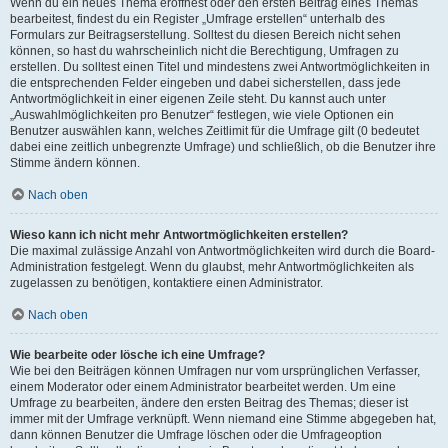
Wenn du ein neues Thema eröffnest oder den ersten Beitrag eines Themas
bearbeitest, findest du ein Register „Umfrage erstellen“ unterhalb des
Formulars zur Beitragserstellung. Solltest du diesen Bereich nicht sehen
können, so hast du wahrscheinlich nicht die Berechtigung, Umfragen zu
erstellen. Du solltest einen Titel und mindestens zwei Antwortmöglichkeiten in
die entsprechenden Felder eingeben und dabei sicherstellen, dass jede
Antwortmöglichkeit in einer eigenen Zeile steht. Du kannst auch unter
„Auswahlmöglichkeiten pro Benutzer“ festlegen, wie viele Optionen ein
Benutzer auswählen kann, welches Zeitlimit für die Umfrage gilt (0 bedeutet
dabei eine zeitlich unbegrenzte Umfrage) und schließlich, ob die Benutzer ihre
Stimme ändern können.
Nach oben
Wieso kann ich nicht mehr Antwortmöglichkeiten erstellen?
Die maximal zulässige Anzahl von Antwortmöglichkeiten wird durch die Board-
Administration festgelegt. Wenn du glaubst, mehr Antwortmöglichkeiten als
zugelassen zu benötigen, kontaktiere einen Administrator.
Nach oben
Wie bearbeite oder lösche ich eine Umfrage?
Wie bei den Beiträgen können Umfragen nur vom ursprünglichen Verfasser,
einem Moderator oder einem Administrator bearbeitet werden. Um eine
Umfrage zu bearbeiten, ändere den ersten Beitrag des Themas; dieser ist
immer mit der Umfrage verknüpft. Wenn niemand eine Stimme abgegeben hat,
dann können Benutzer die Umfrage löschen oder die Umfrageoption