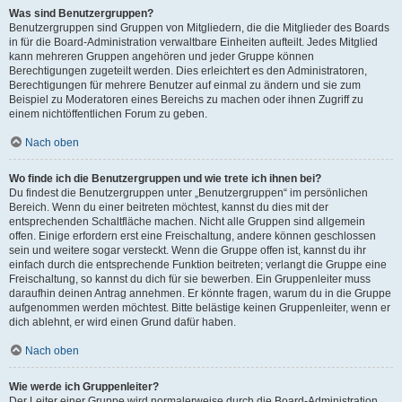
Was sind Benutzergruppen?
Benutzergruppen sind Gruppen von Mitgliedern, die die Mitglieder des Boards
in für die Board-Administration verwaltbare Einheiten aufteilt. Jedes Mitglied
kann mehreren Gruppen angehören und jeder Gruppe können
Berechtigungen zugeteilt werden. Dies erleichtert es den Administratoren,
Berechtigungen für mehrere Benutzer auf einmal zu ändern und sie zum
Beispiel zu Moderatoren eines Bereichs zu machen oder ihnen Zugriff zu
einem nichtöffentlichen Forum zu geben.
Nach oben
Wo finde ich die Benutzergruppen und wie trete ich ihnen bei?
Du findest die Benutzergruppen unter „Benutzergruppen“ im persönlichen
Bereich. Wenn du einer beitreten möchtest, kannst du dies mit der
entsprechenden Schaltfläche machen. Nicht alle Gruppen sind allgemein
offen. Einige erfordern erst eine Freischaltung, andere können geschlossen
sein und weitere sogar versteckt. Wenn die Gruppe offen ist, kannst du ihr
einfach durch die entsprechende Funktion beitreten; verlangt die Gruppe eine
Freischaltung, so kannst du dich für sie bewerben. Ein Gruppenleiter muss
daraufhin deinen Antrag annehmen. Er könnte fragen, warum du in die Gruppe
aufgenommen werden möchtest. Bitte belästige keinen Gruppenleiter, wenn er
dich ablehnt, er wird einen Grund dafür haben.
Nach oben
Wie werde ich Gruppenleiter?
Der Leiter einer Gruppe wird normalerweise durch die Board-Administration