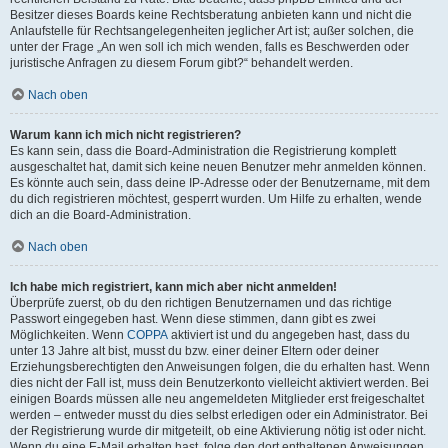
Besitzer dieses Boards keine Rechtsberatung anbieten kann und nicht die
Anlaufstelle für Rechtsangelegenheiten jeglicher Art ist; außer solchen, die
unter der Frage „An wen soll ich mich wenden, falls es Beschwerden oder
juristische Anfragen zu diesem Forum gibt?“ behandelt werden.
Nach oben
Warum kann ich mich nicht registrieren?
Es kann sein, dass die Board-Administration die Registrierung komplett
ausgeschaltet hat, damit sich keine neuen Benutzer mehr anmelden können.
Es könnte auch sein, dass deine IP-Adresse oder der Benutzername, mit dem
du dich registrieren möchtest, gesperrt wurden. Um Hilfe zu erhalten, wende
dich an die Board-Administration.
Nach oben
Ich habe mich registriert, kann mich aber nicht anmelden!
Überprüfe zuerst, ob du den richtigen Benutzernamen und das richtige
Passwort eingegeben hast. Wenn diese stimmen, dann gibt es zwei
Möglichkeiten. Wenn
COPPA
aktiviert ist und du angegeben hast, dass du
unter 13 Jahre alt bist, musst du bzw. einer deiner Eltern oder deiner
Erziehungsberechtigten den Anweisungen folgen, die du erhalten hast. Wenn
dies nicht der Fall ist, muss dein Benutzerkonto vielleicht aktiviert werden. Bei
einigen Boards müssen alle neu angemeldeten Mitglieder erst freigeschaltet
werden – entweder musst du dies selbst erledigen oder ein Administrator. Bei
der Registrierung wurde dir mitgeteilt, ob eine Aktivierung nötig ist oder nicht.
Wenn du eine E-Mail erhalten hast, folge den dort enthaltenen Anweisungen.