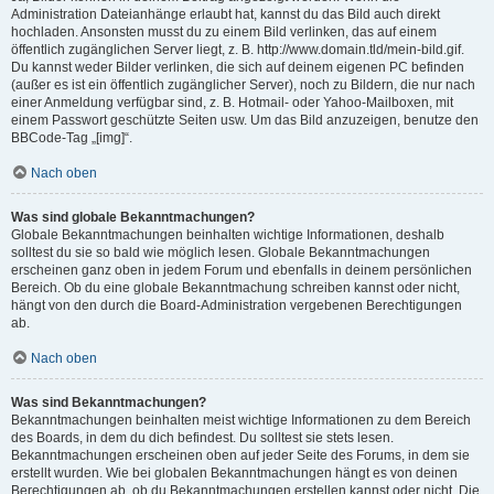
Administration Dateianhänge erlaubt hat, kannst du das Bild auch direkt
hochladen. Ansonsten musst du zu einem Bild verlinken, das auf einem
öffentlich zugänglichen Server liegt, z. B. http://www.domain.tld/mein-bild.gif.
Du kannst weder Bilder verlinken, die sich auf deinem eigenen PC befinden
(außer es ist ein öffentlich zugänglicher Server), noch zu Bildern, die nur nach
einer Anmeldung verfügbar sind, z. B. Hotmail- oder Yahoo-Mailboxen, mit
einem Passwort geschützte Seiten usw. Um das Bild anzuzeigen, benutze den
BBCode-Tag „[img]“.
Nach oben
Was sind globale Bekanntmachungen?
Globale Bekanntmachungen beinhalten wichtige Informationen, deshalb
solltest du sie so bald wie möglich lesen. Globale Bekanntmachungen
erscheinen ganz oben in jedem Forum und ebenfalls in deinem persönlichen
Bereich. Ob du eine globale Bekanntmachung schreiben kannst oder nicht,
hängt von den durch die Board-Administration vergebenen Berechtigungen
ab.
Nach oben
Was sind Bekanntmachungen?
Bekanntmachungen beinhalten meist wichtige Informationen zu dem Bereich
des Boards, in dem du dich befindest. Du solltest sie stets lesen.
Bekanntmachungen erscheinen oben auf jeder Seite des Forums, in dem sie
erstellt wurden. Wie bei globalen Bekanntmachungen hängt es von deinen
Berechtigungen ab, ob du Bekanntmachungen erstellen kannst oder nicht. Die