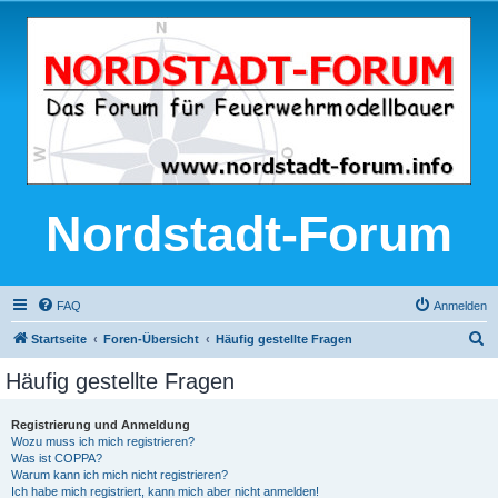
Nordstadt-Forum
FAQ
Anmelden
S
Startseite
Foren-Übersicht
Häufig gestellte Fragen
u
Häufig gestellte Fragen
c
h
Registrierung und Anmeldung
Wozu muss ich mich registrieren?
e
Was ist COPPA?
Warum kann ich mich nicht registrieren?
Ich habe mich registriert, kann mich aber nicht anmelden!