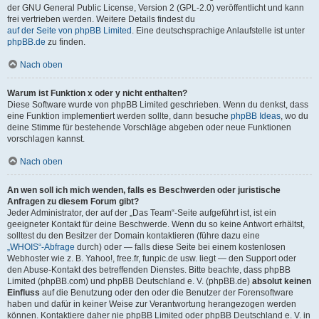
der GNU General Public License, Version 2 (GPL-2.0) veröffentlicht und kann
frei vertrieben werden. Weitere Details findest du
auf der Seite von phpBB Limited
. Eine deutschsprachige Anlaufstelle ist unter
phpBB.de
zu finden.
Nach oben
Warum ist Funktion x oder y nicht enthalten?
Diese Software wurde von phpBB Limited geschrieben. Wenn du denkst, dass
eine Funktion implementiert werden sollte, dann besuche
phpBB Ideas
, wo du
deine Stimme für bestehende Vorschläge abgeben oder neue Funktionen
vorschlagen kannst.
Nach oben
An wen soll ich mich wenden, falls es Beschwerden oder juristische
Anfragen zu diesem Forum gibt?
Jeder Administrator, der auf der „Das Team“-Seite aufgeführt ist, ist ein
geeigneter Kontakt für deine Beschwerde. Wenn du so keine Antwort erhältst,
solltest du den Besitzer der Domain kontaktieren (führe dazu eine
„WHOIS“-Abfrage
durch) oder — falls diese Seite bei einem kostenlosen
Webhoster wie z. B. Yahoo!, free.fr, funpic.de usw. liegt — den Support oder
den Abuse-Kontakt des betreffenden Dienstes. Bitte beachte, dass phpBB
Limited (phpBB.com) und phpBB Deutschland e. V. (phpBB.de)
absolut keinen
Einfluss
auf die Benutzung oder den oder die Benutzer der Forensoftware
haben und dafür in keiner Weise zur Verantwortung herangezogen werden
können. Kontaktiere daher nie phpBB Limited oder phpBB Deutschland e. V. in