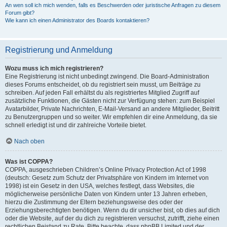
An wen soll ich mich wenden, falls es Beschwerden oder juristische Anfragen zu diesem
Forum gibt?
Wie kann ich einen Administrator des Boards kontaktieren?
Registrierung und Anmeldung
Wozu muss ich mich registrieren?
Eine Registrierung ist nicht unbedingt zwingend. Die Board-Administration
dieses Forums entscheidet, ob du registriert sein musst, um Beiträge zu
schreiben. Auf jeden Fall erhältst du als registriertes Mitglied Zugriff auf
zusätzliche Funktionen, die Gästen nicht zur Verfügung stehen: zum Beispiel
Avatarbilder, Private Nachrichten, E-Mail-Versand an andere Mitglieder, Beitritt
zu Benutzergruppen und so weiter. Wir empfehlen dir eine Anmeldung, da sie
schnell erledigt ist und dir zahlreiche Vorteile bietet.
Nach oben
Was ist COPPA?
COPPA, ausgeschrieben Children’s Online Privacy Protection Act of 1998
(deutsch: Gesetz zum Schutz der Privatsphäre von Kindern im Internet von
1998) ist ein Gesetz in den USA, welches festlegt, dass Websites, die
möglicherweise persönliche Daten von Kindern unter 13 Jahren erheben,
hierzu die Zustimmung der Eltern beziehungsweise des oder der
Erziehungsberechtigten benötigen. Wenn du dir unsicher bist, ob dies auf dich
oder die Website, auf der du dich zu registrieren versuchst, zutrifft, ziehe einen
rechtlichen Beistand zu Rate. Bitte beachte, dass phpBB Limited und der