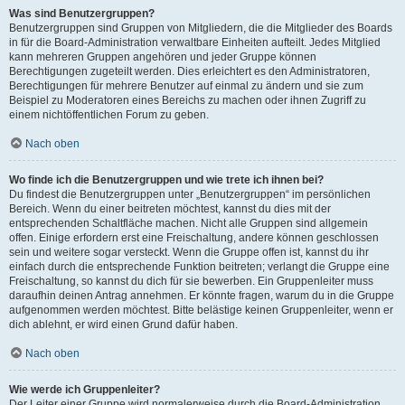
Was sind Benutzergruppen?
Benutzergruppen sind Gruppen von Mitgliedern, die die Mitglieder des Boards
in für die Board-Administration verwaltbare Einheiten aufteilt. Jedes Mitglied
kann mehreren Gruppen angehören und jeder Gruppe können
Berechtigungen zugeteilt werden. Dies erleichtert es den Administratoren,
Berechtigungen für mehrere Benutzer auf einmal zu ändern und sie zum
Beispiel zu Moderatoren eines Bereichs zu machen oder ihnen Zugriff zu
einem nichtöffentlichen Forum zu geben.
Nach oben
Wo finde ich die Benutzergruppen und wie trete ich ihnen bei?
Du findest die Benutzergruppen unter „Benutzergruppen“ im persönlichen
Bereich. Wenn du einer beitreten möchtest, kannst du dies mit der
entsprechenden Schaltfläche machen. Nicht alle Gruppen sind allgemein
offen. Einige erfordern erst eine Freischaltung, andere können geschlossen
sein und weitere sogar versteckt. Wenn die Gruppe offen ist, kannst du ihr
einfach durch die entsprechende Funktion beitreten; verlangt die Gruppe eine
Freischaltung, so kannst du dich für sie bewerben. Ein Gruppenleiter muss
daraufhin deinen Antrag annehmen. Er könnte fragen, warum du in die Gruppe
aufgenommen werden möchtest. Bitte belästige keinen Gruppenleiter, wenn er
dich ablehnt, er wird einen Grund dafür haben.
Nach oben
Wie werde ich Gruppenleiter?
Der Leiter einer Gruppe wird normalerweise durch die Board-Administration