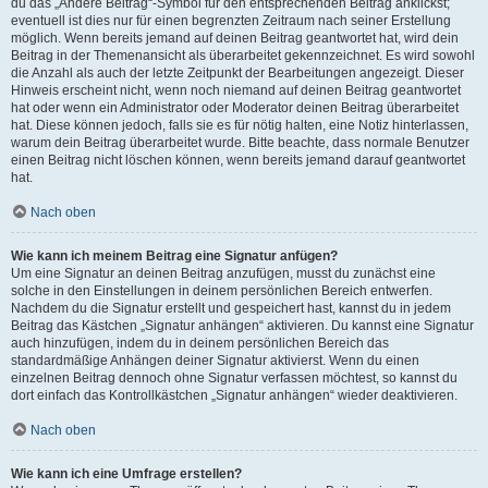
du das „Ändere Beitrag“-Symbol für den entsprechenden Beitrag anklickst;
eventuell ist dies nur für einen begrenzten Zeitraum nach seiner Erstellung
möglich. Wenn bereits jemand auf deinen Beitrag geantwortet hat, wird dein
Beitrag in der Themenansicht als überarbeitet gekennzeichnet. Es wird sowohl
die Anzahl als auch der letzte Zeitpunkt der Bearbeitungen angezeigt. Dieser
Hinweis erscheint nicht, wenn noch niemand auf deinen Beitrag geantwortet
hat oder wenn ein Administrator oder Moderator deinen Beitrag überarbeitet
hat. Diese können jedoch, falls sie es für nötig halten, eine Notiz hinterlassen,
warum dein Beitrag überarbeitet wurde. Bitte beachte, dass normale Benutzer
einen Beitrag nicht löschen können, wenn bereits jemand darauf geantwortet
hat.
Nach oben
Wie kann ich meinem Beitrag eine Signatur anfügen?
Um eine Signatur an deinen Beitrag anzufügen, musst du zunächst eine
solche in den Einstellungen in deinem persönlichen Bereich entwerfen.
Nachdem du die Signatur erstellt und gespeichert hast, kannst du in jedem
Beitrag das Kästchen „Signatur anhängen“ aktivieren. Du kannst eine Signatur
auch hinzufügen, indem du in deinem persönlichen Bereich das
standardmäßige Anhängen deiner Signatur aktivierst. Wenn du einen
einzelnen Beitrag dennoch ohne Signatur verfassen möchtest, so kannst du
dort einfach das Kontrollkästchen „Signatur anhängen“ wieder deaktivieren.
Nach oben
Wie kann ich eine Umfrage erstellen?