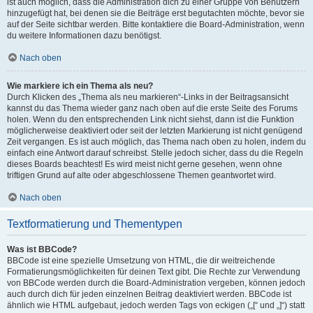
ist auch möglich, dass die Administration dich zu einer Gruppe von Benutzern
hinzugefügt hat, bei denen sie die Beiträge erst begutachten möchte, bevor sie
auf der Seite sichtbar werden. Bitte kontaktiere die Board-Administration, wenn
du weitere Informationen dazu benötigst.
Nach oben
Wie markiere ich ein Thema als neu?
Durch Klicken des „Thema als neu markieren“-Links in der Beitragsansicht
kannst du das Thema wieder ganz nach oben auf die erste Seite des Forums
holen. Wenn du den entsprechenden Link nicht siehst, dann ist die Funktion
möglicherweise deaktiviert oder seit der letzten Markierung ist nicht genügend
Zeit vergangen. Es ist auch möglich, das Thema nach oben zu holen, indem du
einfach eine Antwort darauf schreibst. Stelle jedoch sicher, dass du die Regeln
dieses Boards beachtest! Es wird meist nicht gerne gesehen, wenn ohne
triftigen Grund auf alte oder abgeschlossene Themen geantwortet wird.
Nach oben
Textformatierung und Thementypen
Was ist BBCode?
BBCode ist eine spezielle Umsetzung von HTML, die dir weitreichende
Formatierungsmöglichkeiten für deinen Text gibt. Die Rechte zur Verwendung
von BBCode werden durch die Board-Administration vergeben, können jedoch
auch durch dich für jeden einzelnen Beitrag deaktiviert werden. BBCode ist
ähnlich wie HTML aufgebaut, jedoch werden Tags von eckigen („[“ und „]“) statt