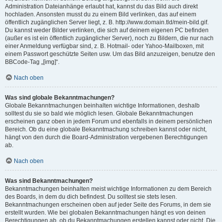
Administration Dateianhänge erlaubt hat, kannst du das Bild auch direkt
hochladen. Ansonsten musst du zu einem Bild verlinken, das auf einem
öffentlich zugänglichen Server liegt, z. B. http://www.domain.tld/mein-bild.gif.
Du kannst weder Bilder verlinken, die sich auf deinem eigenen PC befinden
(außer es ist ein öffentlich zugänglicher Server), noch zu Bildern, die nur nach
einer Anmeldung verfügbar sind, z. B. Hotmail- oder Yahoo-Mailboxen, mit
einem Passwort geschützte Seiten usw. Um das Bild anzuzeigen, benutze den
BBCode-Tag „[img]“.
Nach oben
Was sind globale Bekanntmachungen?
Globale Bekanntmachungen beinhalten wichtige Informationen, deshalb
solltest du sie so bald wie möglich lesen. Globale Bekanntmachungen
erscheinen ganz oben in jedem Forum und ebenfalls in deinem persönlichen
Bereich. Ob du eine globale Bekanntmachung schreiben kannst oder nicht,
hängt von den durch die Board-Administration vergebenen Berechtigungen
ab.
Nach oben
Was sind Bekanntmachungen?
Bekanntmachungen beinhalten meist wichtige Informationen zu dem Bereich
des Boards, in dem du dich befindest. Du solltest sie stets lesen.
Bekanntmachungen erscheinen oben auf jeder Seite des Forums, in dem sie
erstellt wurden. Wie bei globalen Bekanntmachungen hängt es von deinen
Berechtigungen ab, ob du Bekanntmachungen erstellen kannst oder nicht. Die