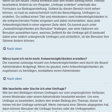
Wenn du ein neues Thema eröffnest oder den ersten Beitrag eines Themas
bearbeitest, findest du ein Register „Umfrage erstellen“ unterhalb des
Formulars zur Beitragserstellung. Solltest du diesen Bereich nicht sehen
können, so hast du wahrscheinlich nicht die Berechtigung, Umfragen zu
erstellen. Du solltest einen Titel und mindestens zwei Antwortmöglichkeiten in
die entsprechenden Felder eingeben und dabei sicherstellen, dass jede
Antwortmöglichkeit in einer eigenen Zeile steht. Du kannst auch unter
„Auswahlmöglichkeiten pro Benutzer“ festlegen, wie viele Optionen ein
Benutzer auswählen kann, welches Zeitlimit für die Umfrage gilt (0 bedeutet
dabei eine zeitlich unbegrenzte Umfrage) und schließlich, ob die Benutzer ihre
Stimme ändern können.
Nach oben
Wieso kann ich nicht mehr Antwortmöglichkeiten erstellen?
Die maximal zulässige Anzahl von Antwortmöglichkeiten wird durch die Board-
Administration festgelegt. Wenn du glaubst, mehr Antwortmöglichkeiten als
zugelassen zu benötigen, kontaktiere einen Administrator.
Nach oben
Wie bearbeite oder lösche ich eine Umfrage?
Wie bei den Beiträgen können Umfragen nur vom ursprünglichen Verfasser,
einem Moderator oder einem Administrator bearbeitet werden. Um eine
Umfrage zu bearbeiten, ändere den ersten Beitrag des Themas; dieser ist
immer mit der Umfrage verknüpft. Wenn niemand eine Stimme abgegeben hat,
dann können Benutzer die Umfrage löschen oder die Umfrageoption