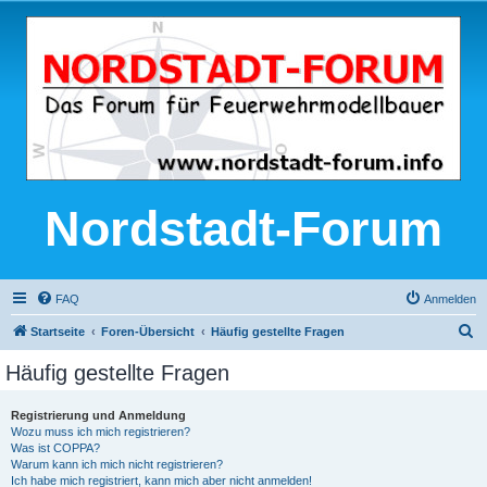
Nordstadt-Forum
FAQ
Anmelden
S
Startseite
Foren-Übersicht
Häufig gestellte Fragen
u
Häufig gestellte Fragen
c
h
Registrierung und Anmeldung
Wozu muss ich mich registrieren?
e
Was ist COPPA?
Warum kann ich mich nicht registrieren?
Ich habe mich registriert, kann mich aber nicht anmelden!