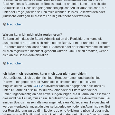
Besitzer dieses Boards keine Rechtsberatung anbieten kann und nicht die
Anlaufstelle für Rechtsangelegenheiten jeglicher Art ist; außer solchen, die
unter der Frage „An wen soll ich mich wenden, falls es Beschwerden oder
juristische Anfragen zu diesem Forum gibt?“ behandelt werden.
Nach oben
Warum kann ich mich nicht registrieren?
Es kann sein, dass die Board-Administration die Registrierung komplett
ausgeschaltet hat, damit sich keine neuen Benutzer mehr anmelden können.
Es könnte auch sein, dass deine IP-Adresse oder der Benutzername, mit dem
du dich registrieren möchtest, gesperrt wurden. Um Hilfe zu erhalten, wende
dich an die Board-Administration.
Nach oben
Ich habe mich registriert, kann mich aber nicht anmelden!
Überprüfe zuerst, ob du den richtigen Benutzernamen und das richtige
Passwort eingegeben hast. Wenn diese stimmen, dann gibt es zwei
Möglichkeiten. Wenn
COPPA
aktiviert ist und du angegeben hast, dass du
unter 13 Jahre alt bist, musst du bzw. einer deiner Eltern oder deiner
Erziehungsberechtigten den Anweisungen folgen, die du erhalten hast. Wenn
dies nicht der Fall ist, muss dein Benutzerkonto vielleicht aktiviert werden. Bei
einigen Boards müssen alle neu angemeldeten Mitglieder erst freigeschaltet
werden – entweder musst du dies selbst erledigen oder ein Administrator. Bei
der Registrierung wurde dir mitgeteilt, ob eine Aktivierung nötig ist oder nicht.
Wenn du eine E-Mail erhalten hast, folge den dort enthaltenen Anweisungen.