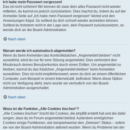
Ich habe mein Passwort vergessen!
Das ist nicht schlimm! Wir können dir zwar dein altes Passwort nicht wieder
mitteilen, du kannst es jedoch zurücksetzen. Dies machst du, indem du auf der
Anmelde-Seite auf „Ich habe mein Passwort vergessen“ klickst und den
Anweisungen folgst. So solltest du dich schnell wieder anmelden können.
Solltest du trotzdem nicht in der Lage sein, dein Passwort zurückzusetzen, so
wende dich an die Board-Administration.
Nach oben
Warum werde ich automatisch abgemeldet?
Wenn du beim Anmelden das Kontrollkästchen „Angemeldet bleiben“ nicht
auswählst, wirst du nur für eine Sitzung angemeldet. Dies verhindert den
Missbrauch deines Benutzerkontos durch einen Dritten. Um angemeldet zu
bleiben, kannst du das Kästchen „Angemeldet bleiben“ beim Anmelden
auswählen. Dies ist nicht empfehlenswert, wenn du dich an einem öffentlichen
Computer, zum Beispiel in einem Internetcafé, befindest. Wenn diese Option
nicht zur Verfügung steht, dann wurde sie vermutlich von der Board-
Administration ausgeschaltet.
Nach oben
Wozu ist die Funktion „Alle Cookies löschen“?
„Alle Cookies löschen“ löscht die Cookies, die phpBB erstellt hat und die dafür
sorgen, dass du im Forum angemeldet bleibst. Außerdem ermöglichen
Cookies einige Funktionen, wie beispielsweise den „Gelesen“-Status – sofern
sie von der Board-Administration aktiviert wurden. Wenn du Probleme bei der