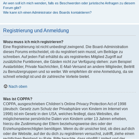
An wen soll ich mich wenden, falls es Beschwerden oder juristische Anfragen zu diesem
Forum gibt?
Wie kann ich einen Administrator des Boards kontaktieren?
Registrierung und Anmeldung
Wozu muss ich mich registrieren?
Eine Registrierung ist nicht unbedingt zwingend. Die Board-Administration
dieses Forums entscheidet, ob du registriert sein musst, um Beiträge zu
schreiben. Auf jeden Fall erhältst du als registriertes Mitglied Zugriff auf
zusätzliche Funktionen, die Gästen nicht zur Verfügung stehen: zum Beispiel
Avatarbilder, Private Nachrichten, E-Mail-Versand an andere Mitglieder, Beitritt
zu Benutzergruppen und so weiter. Wir empfehlen dir eine Anmeldung, da sie
schnell erledigt ist und dir zahlreiche Vorteile bietet.
Nach oben
Was ist COPPA?
COPPA, ausgeschrieben Children’s Online Privacy Protection Act of 1998
(deutsch: Gesetz zum Schutz der Privatsphäre von Kindern im Internet von
1998) ist ein Gesetz in den USA, welches festlegt, dass Websites, die
möglicherweise persönliche Daten von Kindern unter 13 Jahren erheben,
hierzu die Zustimmung der Eltern beziehungsweise des oder der
Erziehungsberechtigten benötigen. Wenn du dir unsicher bist, ob dies auf dich
oder die Website, auf der du dich zu registrieren versuchst, zutrifft, ziehe einen
rechtlichen Beistand zu Rate. Bitte beachte, dass phpBB Limited und der