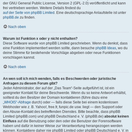
der GNU General Public License, Version 2 (GPL-2.0) veröffentlicht und kann
frei vertrieben werden. Weitere Details findest du
auf der Seite von phpBB Limited
. Eine deutschsprachige Anlaufstelle ist unter
phpBB.de
zu finden.
Nach oben
Warum ist Funktion x oder y nicht enthalten?
Diese Software wurde von phpBB Limited geschrieben. Wenn du denkst, dass
eine Funktion implementiert werden sollte, dann besuche
phpBB Ideas
, wo du
deine Stimme für bestehende Vorschläge abgeben oder neue Funktionen
vorschlagen kannst.
Nach oben
An wen soll ich mich wenden, falls es Beschwerden oder juristische
Anfragen zu diesem Forum gibt?
Jeder Administrator, der auf der „Das Team“-Seite aufgeführt ist, ist ein
geeigneter Kontakt für deine Beschwerde. Wenn du so keine Antwort erhältst,
solltest du den Besitzer der Domain kontaktieren (führe dazu eine
„WHOIS“-Abfrage
durch) oder — falls diese Seite bei einem kostenlosen
Webhoster wie z. B. Yahoo!, free.fr, funpic.de usw. liegt — den Support oder
den Abuse-Kontakt des betreffenden Dienstes. Bitte beachte, dass phpBB
Limited (phpBB.com) und phpBB Deutschland e. V. (phpBB.de)
absolut keinen
Einfluss
auf die Benutzung oder den oder die Benutzer der Forensoftware
haben und dafür in keiner Weise zur Verantwortung herangezogen werden
können. Kontaktiere daher nie phpBB Limited oder phpBB Deutschland e. V. in