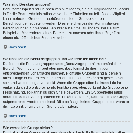
Was sind Benutzergruppen?
Benutzergruppen sind Gruppen von Mitgliedern, die die Mitglieder des Boards
in für die Board-Administration verwaltbare Einheiten aufteilt. Jedes Mitglied
kann mehreren Gruppen angehören und jeder Gruppe können
Berechtigungen zugeteilt werden. Dies erleichtert es den Administratoren,
Berechtigungen für mehrere Benutzer auf einmal zu ändern und sie zum
Beispiel zu Moderatoren eines Bereichs zu machen oder ihnen Zugriff zu
einem nichtöffentlichen Forum zu geben.
Nach oben
Wo finde ich die Benutzergruppen und wie trete ich ihnen bei?
Du findest die Benutzergruppen unter „Benutzergruppen“ im persönlichen
Bereich. Wenn du einer beitreten möchtest, kannst du dies mit der
entsprechenden Schaltfläche machen. Nicht alle Gruppen sind allgemein
offen. Einige erfordern erst eine Freischaltung, andere können geschlossen
sein und weitere sogar versteckt. Wenn die Gruppe offen ist, kannst du ihr
einfach durch die entsprechende Funktion beitreten; verlangt die Gruppe eine
Freischaltung, so kannst du dich für sie bewerben. Ein Gruppenleiter muss
daraufhin deinen Antrag annehmen. Er könnte fragen, warum du in die Gruppe
aufgenommen werden möchtest. Bitte belästige keinen Gruppenleiter, wenn er
dich ablehnt, er wird einen Grund dafür haben.
Nach oben
Wie werde ich Gruppenleiter?
Der Leiter einer Gruppe wird normalerweise durch die Board-Administration