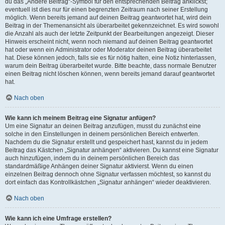
du das „Ändere Beitrag“-Symbol für den entsprechenden Beitrag anklickst;
eventuell ist dies nur für einen begrenzten Zeitraum nach seiner Erstellung
möglich. Wenn bereits jemand auf deinen Beitrag geantwortet hat, wird dein
Beitrag in der Themenansicht als überarbeitet gekennzeichnet. Es wird sowohl
die Anzahl als auch der letzte Zeitpunkt der Bearbeitungen angezeigt. Dieser
Hinweis erscheint nicht, wenn noch niemand auf deinen Beitrag geantwortet
hat oder wenn ein Administrator oder Moderator deinen Beitrag überarbeitet
hat. Diese können jedoch, falls sie es für nötig halten, eine Notiz hinterlassen,
warum dein Beitrag überarbeitet wurde. Bitte beachte, dass normale Benutzer
einen Beitrag nicht löschen können, wenn bereits jemand darauf geantwortet
hat.
Nach oben
Wie kann ich meinem Beitrag eine Signatur anfügen?
Um eine Signatur an deinen Beitrag anzufügen, musst du zunächst eine
solche in den Einstellungen in deinem persönlichen Bereich entwerfen.
Nachdem du die Signatur erstellt und gespeichert hast, kannst du in jedem
Beitrag das Kästchen „Signatur anhängen“ aktivieren. Du kannst eine Signatur
auch hinzufügen, indem du in deinem persönlichen Bereich das
standardmäßige Anhängen deiner Signatur aktivierst. Wenn du einen
einzelnen Beitrag dennoch ohne Signatur verfassen möchtest, so kannst du
dort einfach das Kontrollkästchen „Signatur anhängen“ wieder deaktivieren.
Nach oben
Wie kann ich eine Umfrage erstellen?