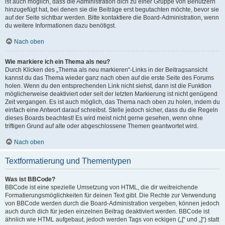
ist auch möglich, dass die Administration dich zu einer Gruppe von Benutzern
hinzugefügt hat, bei denen sie die Beiträge erst begutachten möchte, bevor sie
auf der Seite sichtbar werden. Bitte kontaktiere die Board-Administration, wenn
du weitere Informationen dazu benötigst.
Nach oben
Wie markiere ich ein Thema als neu?
Durch Klicken des „Thema als neu markieren“-Links in der Beitragsansicht
kannst du das Thema wieder ganz nach oben auf die erste Seite des Forums
holen. Wenn du den entsprechenden Link nicht siehst, dann ist die Funktion
möglicherweise deaktiviert oder seit der letzten Markierung ist nicht genügend
Zeit vergangen. Es ist auch möglich, das Thema nach oben zu holen, indem du
einfach eine Antwort darauf schreibst. Stelle jedoch sicher, dass du die Regeln
dieses Boards beachtest! Es wird meist nicht gerne gesehen, wenn ohne
triftigen Grund auf alte oder abgeschlossene Themen geantwortet wird.
Nach oben
Textformatierung und Thementypen
Was ist BBCode?
BBCode ist eine spezielle Umsetzung von HTML, die dir weitreichende
Formatierungsmöglichkeiten für deinen Text gibt. Die Rechte zur Verwendung
von BBCode werden durch die Board-Administration vergeben, können jedoch
auch durch dich für jeden einzelnen Beitrag deaktiviert werden. BBCode ist
ähnlich wie HTML aufgebaut, jedoch werden Tags von eckigen („[“ und „]“) statt