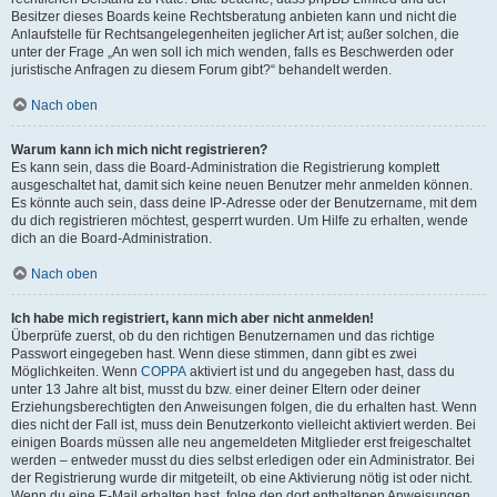
Besitzer dieses Boards keine Rechtsberatung anbieten kann und nicht die
Anlaufstelle für Rechtsangelegenheiten jeglicher Art ist; außer solchen, die
unter der Frage „An wen soll ich mich wenden, falls es Beschwerden oder
juristische Anfragen zu diesem Forum gibt?“ behandelt werden.
Nach oben
Warum kann ich mich nicht registrieren?
Es kann sein, dass die Board-Administration die Registrierung komplett
ausgeschaltet hat, damit sich keine neuen Benutzer mehr anmelden können.
Es könnte auch sein, dass deine IP-Adresse oder der Benutzername, mit dem
du dich registrieren möchtest, gesperrt wurden. Um Hilfe zu erhalten, wende
dich an die Board-Administration.
Nach oben
Ich habe mich registriert, kann mich aber nicht anmelden!
Überprüfe zuerst, ob du den richtigen Benutzernamen und das richtige
Passwort eingegeben hast. Wenn diese stimmen, dann gibt es zwei
Möglichkeiten. Wenn
COPPA
aktiviert ist und du angegeben hast, dass du
unter 13 Jahre alt bist, musst du bzw. einer deiner Eltern oder deiner
Erziehungsberechtigten den Anweisungen folgen, die du erhalten hast. Wenn
dies nicht der Fall ist, muss dein Benutzerkonto vielleicht aktiviert werden. Bei
einigen Boards müssen alle neu angemeldeten Mitglieder erst freigeschaltet
werden – entweder musst du dies selbst erledigen oder ein Administrator. Bei
der Registrierung wurde dir mitgeteilt, ob eine Aktivierung nötig ist oder nicht.
Wenn du eine E-Mail erhalten hast, folge den dort enthaltenen Anweisungen.