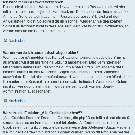
Ich habe mein Passwort vergessen!
Das ist nicht schlimm! Wir können dir zwar dein altes Passwort nicht wieder
mitteilen, du kannst es jedoch zurücksetzen. Dies machst du, indem du auf der
Anmelde-Seite auf „Ich habe mein Passwort vergessen“ klickst und den
Anweisungen folgst. So solltest du dich schnell wieder anmelden können.
Solltest du trotzdem nicht in der Lage sein, dein Passwort zurückzusetzen, so
wende dich an die Board-Administration.
Nach oben
Warum werde ich automatisch abgemeldet?
Wenn du beim Anmelden das Kontrollkästchen „Angemeldet bleiben“ nicht
auswählst, wirst du nur für eine Sitzung angemeldet. Dies verhindert den
Missbrauch deines Benutzerkontos durch einen Dritten. Um angemeldet zu
bleiben, kannst du das Kästchen „Angemeldet bleiben“ beim Anmelden
auswählen. Dies ist nicht empfehlenswert, wenn du dich an einem öffentlichen
Computer, zum Beispiel in einem Internetcafé, befindest. Wenn diese Option
nicht zur Verfügung steht, dann wurde sie vermutlich von der Board-
Administration ausgeschaltet.
Nach oben
Wozu ist die Funktion „Alle Cookies löschen“?
„Alle Cookies löschen“ löscht die Cookies, die phpBB erstellt hat und die dafür
sorgen, dass du im Forum angemeldet bleibst. Außerdem ermöglichen
Cookies einige Funktionen, wie beispielsweise den „Gelesen“-Status – sofern
sie von der Board-Administration aktiviert wurden. Wenn du Probleme bei der