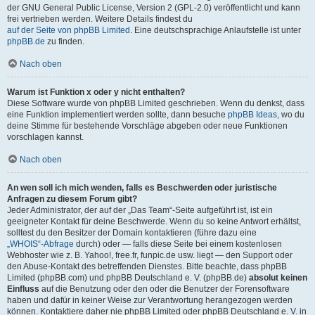
der GNU General Public License, Version 2 (GPL-2.0) veröffentlicht und kann
frei vertrieben werden. Weitere Details findest du
auf der Seite von phpBB Limited
. Eine deutschsprachige Anlaufstelle ist unter
phpBB.de
zu finden.
Nach oben
Warum ist Funktion x oder y nicht enthalten?
Diese Software wurde von phpBB Limited geschrieben. Wenn du denkst, dass
eine Funktion implementiert werden sollte, dann besuche
phpBB Ideas
, wo du
deine Stimme für bestehende Vorschläge abgeben oder neue Funktionen
vorschlagen kannst.
Nach oben
An wen soll ich mich wenden, falls es Beschwerden oder juristische
Anfragen zu diesem Forum gibt?
Jeder Administrator, der auf der „Das Team“-Seite aufgeführt ist, ist ein
geeigneter Kontakt für deine Beschwerde. Wenn du so keine Antwort erhältst,
solltest du den Besitzer der Domain kontaktieren (führe dazu eine
„WHOIS“-Abfrage
durch) oder — falls diese Seite bei einem kostenlosen
Webhoster wie z. B. Yahoo!, free.fr, funpic.de usw. liegt — den Support oder
den Abuse-Kontakt des betreffenden Dienstes. Bitte beachte, dass phpBB
Limited (phpBB.com) und phpBB Deutschland e. V. (phpBB.de)
absolut keinen
Einfluss
auf die Benutzung oder den oder die Benutzer der Forensoftware
haben und dafür in keiner Weise zur Verantwortung herangezogen werden
können. Kontaktiere daher nie phpBB Limited oder phpBB Deutschland e. V. in