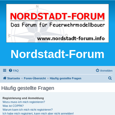
Nordstadt-Forum
FAQ
Anmelden
S
Startseite
Foren-Übersicht
Häufig gestellte Fragen
u
Häufig gestellte Fragen
c
h
Registrierung und Anmeldung
Wozu muss ich mich registrieren?
e
Was ist COPPA?
Warum kann ich mich nicht registrieren?
Ich habe mich registriert, kann mich aber nicht anmelden!