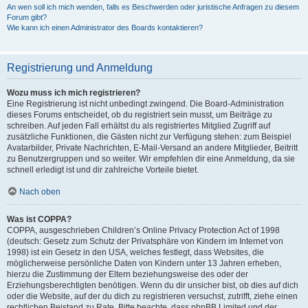
An wen soll ich mich wenden, falls es Beschwerden oder juristische Anfragen zu diesem
Forum gibt?
Wie kann ich einen Administrator des Boards kontaktieren?
Registrierung und Anmeldung
Wozu muss ich mich registrieren?
Eine Registrierung ist nicht unbedingt zwingend. Die Board-Administration
dieses Forums entscheidet, ob du registriert sein musst, um Beiträge zu
schreiben. Auf jeden Fall erhältst du als registriertes Mitglied Zugriff auf
zusätzliche Funktionen, die Gästen nicht zur Verfügung stehen: zum Beispiel
Avatarbilder, Private Nachrichten, E-Mail-Versand an andere Mitglieder, Beitritt
zu Benutzergruppen und so weiter. Wir empfehlen dir eine Anmeldung, da sie
schnell erledigt ist und dir zahlreiche Vorteile bietet.
Nach oben
Was ist COPPA?
COPPA, ausgeschrieben Children’s Online Privacy Protection Act of 1998
(deutsch: Gesetz zum Schutz der Privatsphäre von Kindern im Internet von
1998) ist ein Gesetz in den USA, welches festlegt, dass Websites, die
möglicherweise persönliche Daten von Kindern unter 13 Jahren erheben,
hierzu die Zustimmung der Eltern beziehungsweise des oder der
Erziehungsberechtigten benötigen. Wenn du dir unsicher bist, ob dies auf dich
oder die Website, auf der du dich zu registrieren versuchst, zutrifft, ziehe einen
rechtlichen Beistand zu Rate. Bitte beachte, dass phpBB Limited und der