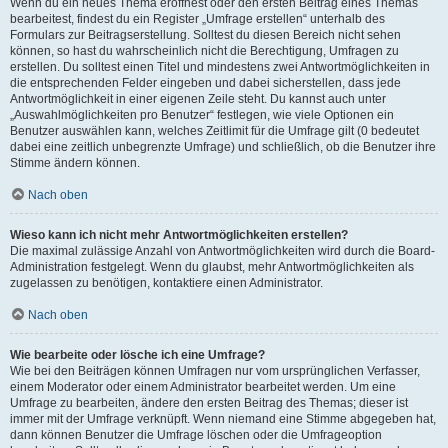
Wenn du ein neues Thema eröffnest oder den ersten Beitrag eines Themas
bearbeitest, findest du ein Register „Umfrage erstellen“ unterhalb des
Formulars zur Beitragserstellung. Solltest du diesen Bereich nicht sehen
können, so hast du wahrscheinlich nicht die Berechtigung, Umfragen zu
erstellen. Du solltest einen Titel und mindestens zwei Antwortmöglichkeiten in
die entsprechenden Felder eingeben und dabei sicherstellen, dass jede
Antwortmöglichkeit in einer eigenen Zeile steht. Du kannst auch unter
„Auswahlmöglichkeiten pro Benutzer“ festlegen, wie viele Optionen ein
Benutzer auswählen kann, welches Zeitlimit für die Umfrage gilt (0 bedeutet
dabei eine zeitlich unbegrenzte Umfrage) und schließlich, ob die Benutzer ihre
Stimme ändern können.
Nach oben
Wieso kann ich nicht mehr Antwortmöglichkeiten erstellen?
Die maximal zulässige Anzahl von Antwortmöglichkeiten wird durch die Board-
Administration festgelegt. Wenn du glaubst, mehr Antwortmöglichkeiten als
zugelassen zu benötigen, kontaktiere einen Administrator.
Nach oben
Wie bearbeite oder lösche ich eine Umfrage?
Wie bei den Beiträgen können Umfragen nur vom ursprünglichen Verfasser,
einem Moderator oder einem Administrator bearbeitet werden. Um eine
Umfrage zu bearbeiten, ändere den ersten Beitrag des Themas; dieser ist
immer mit der Umfrage verknüpft. Wenn niemand eine Stimme abgegeben hat,
dann können Benutzer die Umfrage löschen oder die Umfrageoption