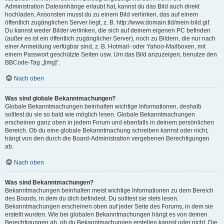
Administration Dateianhänge erlaubt hat, kannst du das Bild auch direkt
hochladen. Ansonsten musst du zu einem Bild verlinken, das auf einem
öffentlich zugänglichen Server liegt, z. B. http://www.domain.tld/mein-bild.gif.
Du kannst weder Bilder verlinken, die sich auf deinem eigenen PC befinden
(außer es ist ein öffentlich zugänglicher Server), noch zu Bildern, die nur nach
einer Anmeldung verfügbar sind, z. B. Hotmail- oder Yahoo-Mailboxen, mit
einem Passwort geschützte Seiten usw. Um das Bild anzuzeigen, benutze den
BBCode-Tag „[img]“.
Nach oben
Was sind globale Bekanntmachungen?
Globale Bekanntmachungen beinhalten wichtige Informationen, deshalb
solltest du sie so bald wie möglich lesen. Globale Bekanntmachungen
erscheinen ganz oben in jedem Forum und ebenfalls in deinem persönlichen
Bereich. Ob du eine globale Bekanntmachung schreiben kannst oder nicht,
hängt von den durch die Board-Administration vergebenen Berechtigungen
ab.
Nach oben
Was sind Bekanntmachungen?
Bekanntmachungen beinhalten meist wichtige Informationen zu dem Bereich
des Boards, in dem du dich befindest. Du solltest sie stets lesen.
Bekanntmachungen erscheinen oben auf jeder Seite des Forums, in dem sie
erstellt wurden. Wie bei globalen Bekanntmachungen hängt es von deinen
Berechtigungen ab, ob du Bekanntmachungen erstellen kannst oder nicht. Die